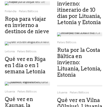
invierno:
itinerario de 10
Finlandia
Países Bálticos
días por Lituania,
Ropa para viajar
Letonia y Estonia
en invierno a
destinos de nieve
Países Bálticos
Ruta por la Costa
Letonia
Países Bálticos
Báltica en
Qué ver en Riga
invierno:
en 1 día o en 1
Lituania, Letonia,
semana Letonia
Estonia
Lituania
Países Bálticos
Lituania
Países Bálticos
Qué ver en
Qué ver en Vilna
Kaunas, la
(Vilnius), Lituania