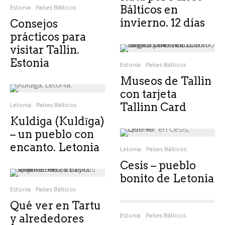
Bálticos en
Estonia
Países Bálticos
invierno. 12 días
Consejos
prácticos para
visitar Tallin.
Estonia
Estonia
Países Bálticos
Museos de Tallin
con tarjeta
Tallinn Card
Letonia
Países Bálticos
Kuldiga (Kuldīga)
– un pueblo con
encanto. Letonia
Letonia
Países Bálticos
Cesis – pueblo
bonito de Letonia
Estonia
Países Bálticos
Qué ver en Tartu
y alrededores
Estonia
Países Bálticos