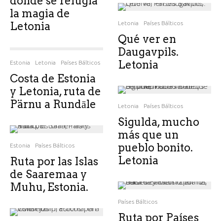
dónde se refugia
la magia de
Letonia
Letonia
Países Bálticos
Qué ver en
Daugavpils.
Letonia
Estonia
Letonia
Países Bálticos
Costa de Estonia
y Letonia, ruta de
Pärnu a Rundāle
Letonia
Países Bálticos
Sigulda, mucho
más que un
pueblo bonito.
Estonia
Países Bálticos
Letonia
Ruta por las Islas
de Saaremaa y
Muhu, Estonia.
Países Bálticos
Ruta por Países