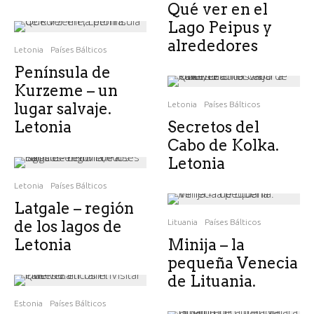
Qué ver en el
Lago Peipus y
alrededores
Letonia
Países Bálticos
Península de
Kurzeme – un
lugar salvaje.
Letonia
Países Bálticos
Letonia
Secretos del
Cabo de Kolka.
Letonia
Letonia
Países Bálticos
Latgale – región
de los lagos de
Lituania
Países Bálticos
Letonia
Minija – la
pequeña Venecia
de Lituania.
Estonia
Países Bálticos