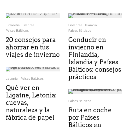
Finlandia
Islandia
Finlandia
Islandia
Países Bálticos
Países Bálticos
20 consejos para
Conducir en
ahorrar en tus
invierno en
viajes de invierno
Finlandia,
Islandia y Países
Bálticos: consejos
prácticos
Letonia
Países Bálticos
Qué ver en
Ligatne, Letonia:
cuevas,
Países Bálticos
naturaleza y la
Ruta en coche
fábrica de papel
por Países
Bálticos en