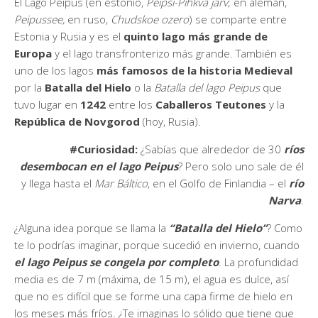
El Lago Peipus (en estonio,
Peipsi-Pihkva järv
; en alemán,
Peipussee,
en ruso,
Chudskoe ozero
) se comparte entre
Estonia y Rusia y es el
quinto lago más grande de
Europa
y el lago transfronterizo más grande. También es
uno de los lagos
más famosos de la historia Medieval
por la
Batalla del Hielo
o la
Batalla del lago Peipus
que
tuvo lugar en
1242
entre los
Caballeros Teutones
y la
República de Novgorod
(hoy, Rusia).
#Curiosidad:
¿Sabías que alrededor de 30
ríos
desembocan en el lago Peipus
? Pero solo uno sale de él
y llega hasta el
Mar Báltico
, en el Golfo de Finlandia – el
r
ío
Narva
.
¿Alguna idea porque se llama la
“Batalla del Hielo”
? Como
te lo podrías imaginar, porque sucedió en invierno, cuando
el lago Peipus se congela por completo
. La profundidad
media es de 7 m (máxima, de 15 m), el agua es dulce, así
que no es difícil que se forme una capa firme de hielo en
los meses más fríos. ¿Te imaginas lo sólido que tiene que