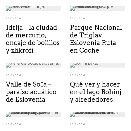
Eslovenia
Eslovenia
Idrija – la ciudad
Parque Nacional
de mercurio,
de Triglav
encaje de bolillos
Eslovenia Ruta
y zlikrofi.
en Coche
Eslovenia
Eslovenia
Valle de Soča –
Qué ver y hacer
paraíso acuático
en el lago Bohinj
de Eslovenia
y alrededores
Eslovenia
Eslovenia