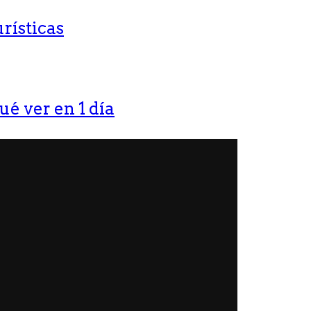
rísticas
ué ver en 1 día