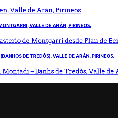
n, Valle de Arán, Pirineos
terio de Montgarri desde Plan de Bere
 Montadí – Banhs de Tredòs, Valle de A