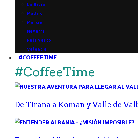
La Rioja
Madrid
Murcia
Navarra
País Vasco
Valencia
#COFFEETIME
#CoffeeTime
De Tirana a Koman y Valle de Val