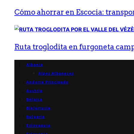
Cómo ahorrar en Escocia: transport
Ruta troglodita en furgoneta campe
Albania
Alpes Albaneses
Andorra Principado
Austria
Bélgica
Bielorrusia
Bulgaria
Eslovaquia