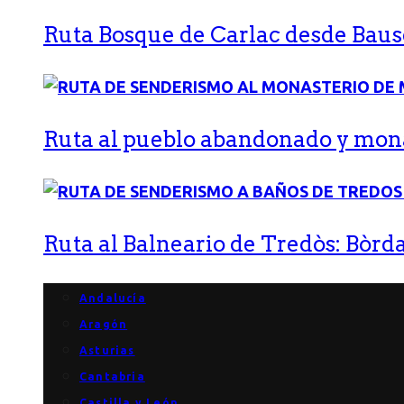
Ruta Bosque de Carlac desde Bause
Ruta al pueblo abandonado y monas
Ruta al Balneario de Tredòs: Bòrda
Andalucía
Aragón
Asturias
Cantabria
Castilla y León