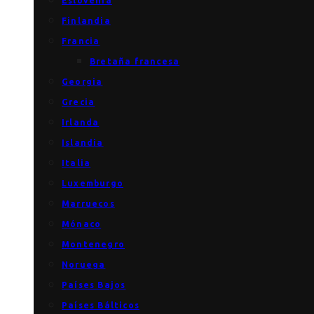
Eslovenia
Finlandia
Francia
Bretaña francesa
Georgia
Grecia
Irlanda
Islandia
Italia
Luxemburgo
Marruecos
Mónaco
Montenegro
Noruega
Países Bajos
Países Bálticos