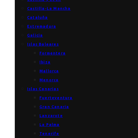
Castilla-La Mancha
Cataluña
Extremadura
Galicia
Islas Baleares
Formentera
Ibiza
Mallorca
Menorca
Islas Canarias
Fuerteventura
Gran Canaria
Lanzarote
La Palma
Tenerife