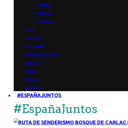
Estonia
Letonia
Lituania
Perú
Polonia
Portugal
República Checa
Suecia
Suiza
Túnez
Ucrania
#ESPAÑAJUNTOS
#EspañaJuntos