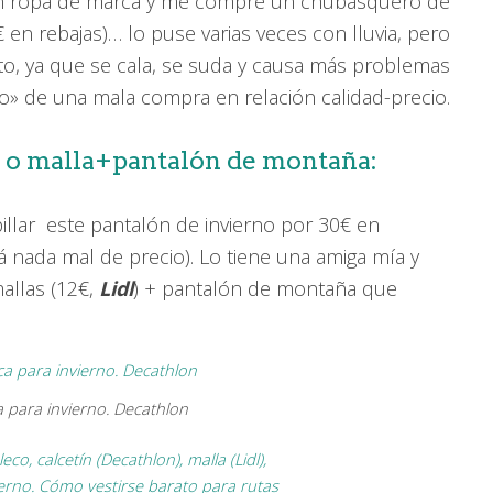
en ropa de marca y me compré un chubasquero de
€ en rebajas)… lo puse varias veces con lluvia, pero
nto, ya que se cala, se suda y causa más problemas
o» de una mala compra en relación calidad-precio.
) o malla+pantalón de montaña:
pillar este pantalón de invierno por 30€ en
á nada mal de precio). Lo tiene una amiga mía y
mallas (12€,
Lidl
) + pantalón de montaña que
a para invierno. Decathlon