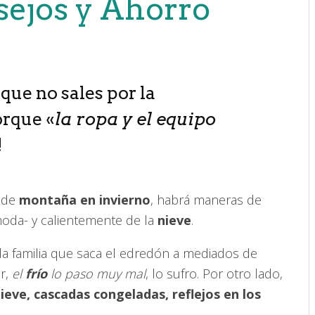
sejos y Ahorro
 que no sales por la
orque «
la ropa y el equipo
!
s de
montaña en invierno
, habrá maneras de
moda- y calientemente de la
nieve
.
la familia que saca el edredón a mediados de
ar,
el
frío
lo paso muy mal
, lo sufro. Por otro lado,
ieve, cascadas congeladas, reflejos en los