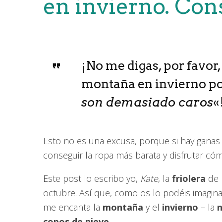
en invierno. Con
¡No me digas, por favor,
montaña en invierno p
son demasiado caros
«
Esto no es una excusa, porque si hay gana
conseguir la ropa más barata y disfrutar có
Este post lo escribo yo,
Kate
, la
friolera
de 
octubre. Así que, como os lo podéis imagin
me encanta la
montaña
y el
invierno
– la
n
copos de nieve
…