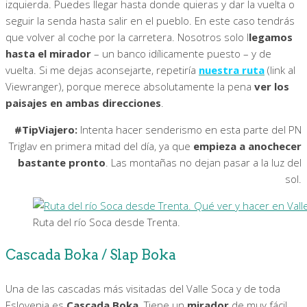
izquierda. Puedes llegar hasta donde quieras y dar la vuelta o
seguir la senda hasta salir en el pueblo. En este caso tendrás
que volver al coche por la carretera. Nosotros solo l
legamos
hasta el mirador
– un banco idílicamente puesto – y de
vuelta. Si me dejas aconsejarte, repetiría
nuestra ruta
(link al
Viewranger), porque merece absolutamente la pena
ver los
paisajes en ambas direcciones
.
#TipViajero:
Intenta hacer senderismo en esta parte del PN
Triglav en primera mitad del día, ya que
empieza a anochecer
bastante pronto
. Las montañas no dejan pasar a la luz del
sol.
Ruta del río Soca desde Trenta.
Cascada Boka / Slap Boka
Una de las cascadas más visitadas del Valle Soca y de toda
Eslovenia es
Cascada Boka
. Tiene un
mirador
de muy fácil