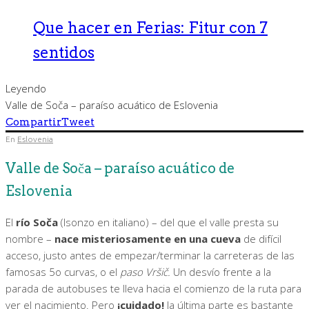
Que hacer en Ferias: Fitur con 7
sentidos
Leyendo
Valle de Soča – paraíso acuático de Eslovenia
Compartir
Tweet
En
Eslovenia
Valle de Soča – paraíso acuático de
Eslovenia
El
río Soča
(Isonzo en italiano) – del que el valle presta su
nombre –
nace misteriosamente en una cueva
de difícil
acceso, justo antes de empezar/terminar la carreteras de las
famosas 5o curvas, o el
paso
Vršič.
Un desvío frente a la
parada de autobuses te lleva hacia el comienzo de la ruta para
ver el nacimiento. Pero
¡cuidado!
la última parte es bastante