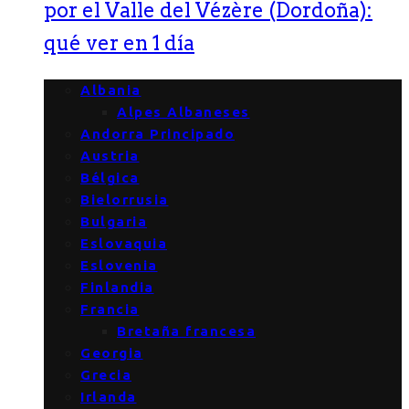
por el Valle del Vézère (Dordoña):
qué ver en 1 día
Albania
Alpes Albaneses
Andorra Principado
Austria
Bélgica
Bielorrusia
Bulgaria
Eslovaquia
Eslovenia
Finlandia
Francia
Bretaña francesa
Georgia
Grecia
Irlanda