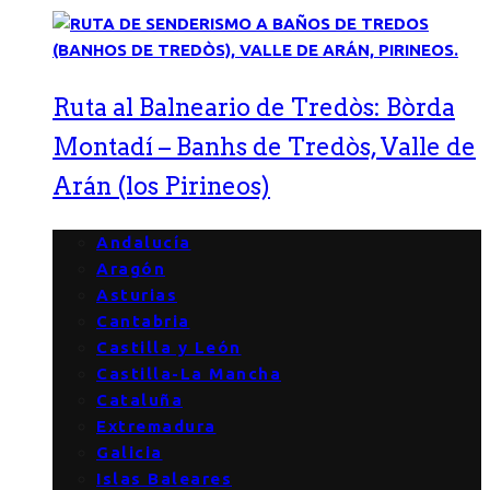
Ruta al Balneario de Tredòs: Bòrda
Montadí – Banhs de Tredòs, Valle de
Arán (los Pirineos)
Andalucía
Aragón
Asturias
Cantabria
Castilla y León
Castilla-La Mancha
Cataluña
Extremadura
Galicia
Islas Baleares