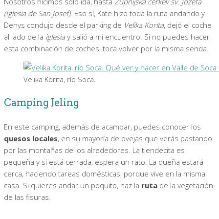
Nosotros hicimos solo ida, hasta
Župnijska cerkev sv. Jožefa
(Iglesia de San Josef)
. Eso sí, Kate hizo toda la ruta andando y
Denys condujo desde el parking de
Velika Korita
, dejó el coche
al lado de la
iglesia
y salió a mi encuentro. Si no puedes hacer
esta combinación de coches, toca volver por la misma senda.
Velika Korita, río Soca.
Camping Jeling
En este camping, además de acampar, puedes conocer los
quesos locales
, en su mayoría de ovejas que verás pastando
por las montañas de los alrededores. La tiendecita es
pequeña y si está cerrada, espera un rato. La dueña estará
cerca, haciendo tareas domésticas, porque vive en la misma
casa. Si quieres andar un poquito, haz la
ruta
de la vegetación
de las fisuras.