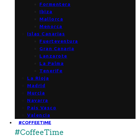
Formentera
Ibiza
Mallorca
Menorca
Islas Canarias
Fuerteventura
Gran Canaria
Lanzarote
La Palma
Tenerife
La Rioja
Madrid
Murcia
Navarra
País Vasco
Valencia
#COFFEETIME
#CoffeeTime