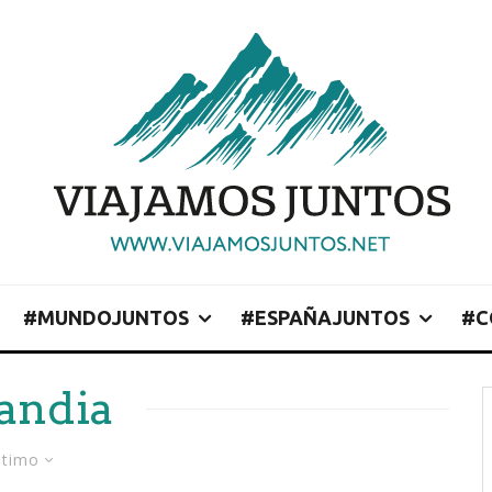
#MUNDOJUNTOS
#ESPAÑAJUNTOS
#C
landia
ltimo