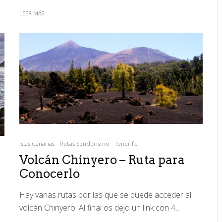
LEER MÁS
Islas Canarias
Rutas-Senderismo
Tenerife
Volcán Chinyero – Ruta para
Conocerlo
Hay varias rutas por las que se puede acceder al
volcán Chinyero. Al final os dejo un link con 4...