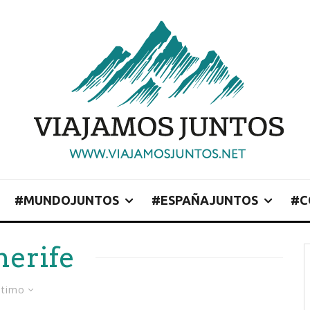
#MUNDOJUNTOS
#ESPAÑAJUNTOS
#C
nerife
ltimo