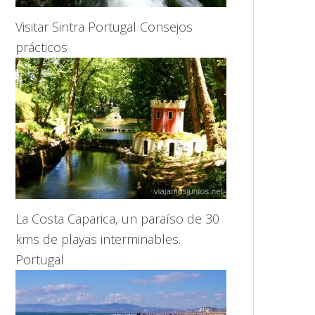
Visitar Sintra Portugal Consejos
prácticos
La Costa Caparica, un paraíso de 30
kms de playas interminables.
Portugal