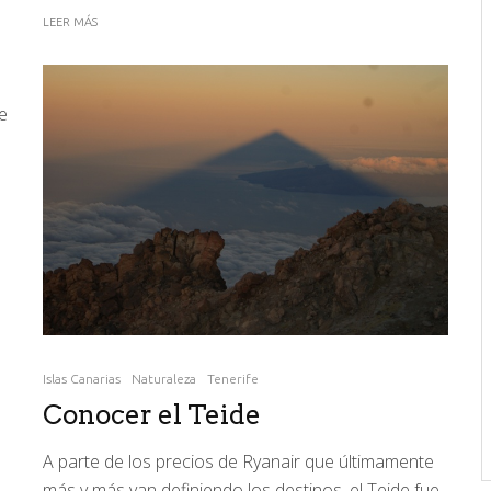
LEER MÁS
e
Islas Canarias
Naturaleza
Tenerife
Conocer el Teide
A parte de los precios de Ryanair que últimamente
más y más van definiendo los destinos, el Teide fue