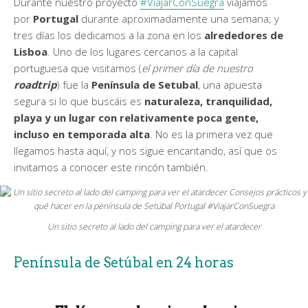
Durante nuestro proyecto
#ViajarConSuegra
viajamos
por
Portugal
durante aproximadamente una semana; y
tres días los dedicamos a la zona en los
alrededores de
Lisboa
. Uno de los lugares cercanos a la capital
portuguesa que visitamos (
el primer día de nuestro
roadtrip
) fue la
Península de Setubal
, una apuesta
segura si lo que buscáis es
naturaleza, tranquilidad,
playa y un lugar con relativamente poca gente,
incluso en temporada alta
. No es la primera vez que
llegamos hasta aquí, y nos sigue encantando, así que os
invitamos a conocer este rincón también.
Un sitio secreto al lado del camping para ver el atardecer
Península de Setúbal en 24 horas