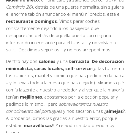
Comércio 26
), detrás de una puerta normalita, sin siguiera
el enorme tablón anunciando el menú ni precios, está el
restaurante Domingos
. Vimos parar coches
constantemente dejando a los pasajeros que
desaparecían detrás de aquella puerta con ninguna
información interesante para el turista… y no volvían a
salir… Decidimos seguirlos… y no nos arrepentimos.
Dentro hay dos
salones
y una
terrazita
.
De decoración
minimalista, caras locales, self-service
(pillas tú mismo
tus cubiertos, mantel y comida que has pedido en la barra
– y lo llevas todo a la mesa que has elegido). Miramos qué
comía la gente a nuestro alrededor y al ver que la mayoría
tenían
mejillones
, apostamos por la elección popular y
pedimos lo mismo… pero
sobrevaloramos nuestro
conocimiento del portugués
y nos sacaron unas ¿
almejas
?.
Al probarlos, dimos las gracias a nuestro error, porque
estaban
maravillosas
!!! Y relación calidad-precio muy
buena.