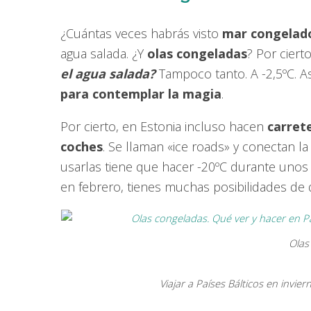
¿Cuántas veces habrás visto
mar congelad
agua salada. ¿Y
olas congeladas
? Por ciert
el agua salada?
Tampoco tanto. A -2,5ºC. A
para contemplar la magia
.
Por cierto, en Estonia incluso hacen
carret
coches
. Se llaman «ice roads» y conectan la 
usarlas tiene que hacer -20ºC durante unos 
en febrero, tienes muchas posibilidades de 
Olas
Viajar a Países Bálticos en invie