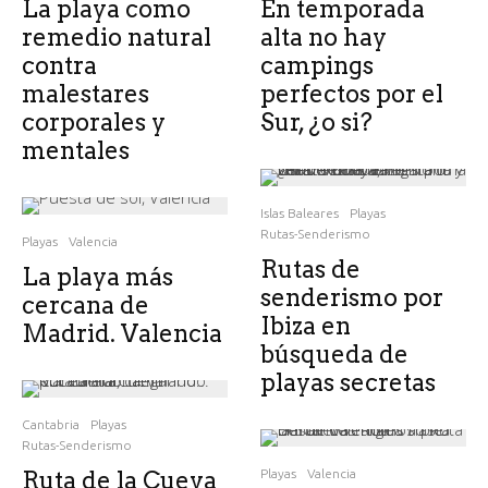
La playa como
En temporada
remedio natural
alta no hay
contra
campings
malestares
perfectos por el
corporales y
Sur, ¿o si?
mentales
Islas Baleares
Playas
Rutas-Senderismo
Playas
Valencia
Rutas de
La playa más
senderismo por
cercana de
Ibiza en
Madrid. Valencia
búsqueda de
playas secretas
Cantabria
Playas
Rutas-Senderismo
Ruta de la Cueva
Playas
Valencia