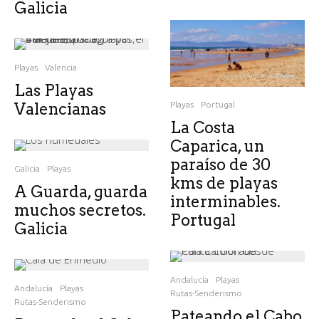
Galicia
Playas
Valencia
Las Playas
Valencianas
Playas
Portugal
La Costa
Caparica, un
paraíso de 30
Galicia
Playas
kms de playas
A Guarda, guarda
interminables.
muchos secretos.
Portugal
Galicia
Andalucía
Playas
Andalucía
Playas
Rutas-Senderismo
Rutas-Senderismo
Pateando el Cabo