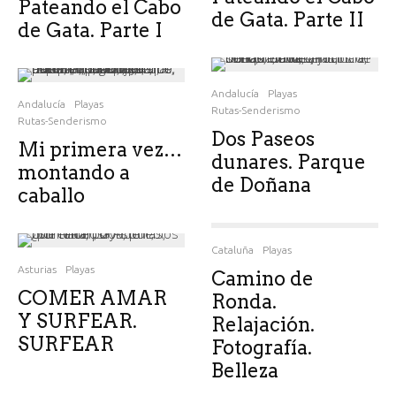
Pateando el Cabo
de Gata. Parte II
de Gata. Parte I
Andalucía
Playas
Andalucía
Playas
Rutas-Senderismo
Rutas-Senderismo
Dos Paseos
Mi primera vez…
dunares. Parque
montando a
de Doñana
caballo
Cataluña
Playas
Asturias
Playas
Camino de
COMER AMAR
Ronda.
Y SURFEAR.
Relajación.
SURFEAR
Fotografía.
Belleza