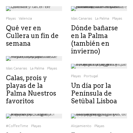
Playas
Valencia
Islas Canarias
La Palma
Playas
Qué ver en
Dónde bañarse
Cullera un fin de
en la Palma
semana
(también en
invierno)
Islas Canarias
La Palma
Playas
Calas, prois y
Playas
Portugal
playas de la
Un día por la
Palma Nuestros
Península de
favoritos
Setúbal Lisboa
#CoffeeTime
Playas
Alojamiento
Playas