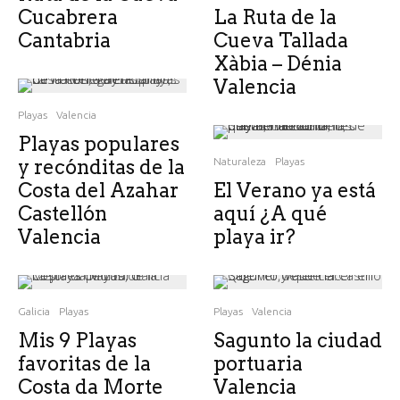
Cucabrera
La Ruta de la
Cantabria
Cueva Tallada
Xàbia – Dénia
Valencia
Playas
Valencia
Playas populares
y recónditas de la
Naturaleza
Playas
Costa del Azahar
El Verano ya está
Castellón
aquí ¿A qué
Valencia
playa ir?
Galicia
Playas
Playas
Valencia
Mis 9 Playas
Sagunto la ciudad
favoritas de la
portuaria
Costa da Morte
Valencia