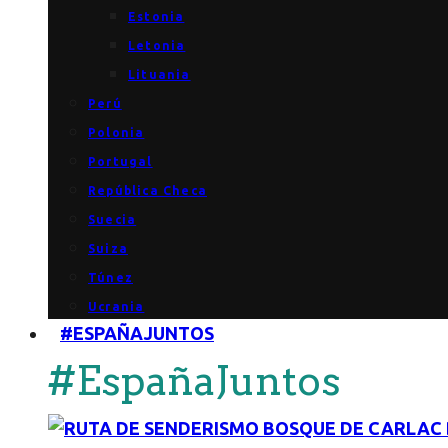
Estonia
Letonia
Lituania
Perú
Polonia
Portugal
República Checa
Suecia
Suiza
Túnez
Ucrania
#ESPAÑAJUNTOS
#EspañaJuntos