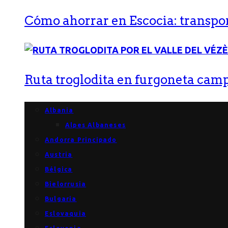
Cómo ahorrar en Escocia: transport
Ruta troglodita en furgoneta campe
Albania
Alpes Albaneses
Andorra Principado
Austria
Bélgica
Bielorrusia
Bulgaria
Eslovaquia