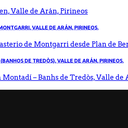
n, Valle de Arán, Pirineos
terio de Montgarri desde Plan de Bere
 Montadí – Banhs de Tredòs, Valle de A