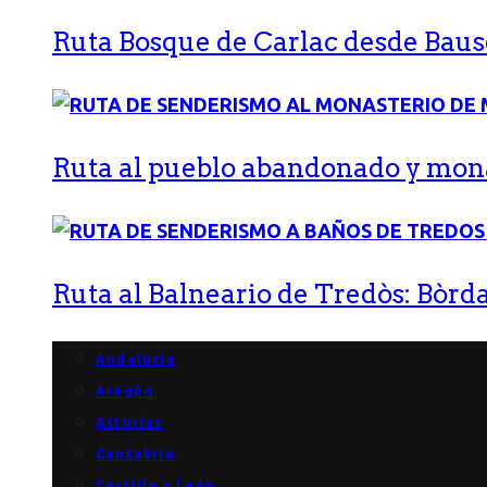
Ruta Bosque de Carlac desde Bause
Ruta al pueblo abandonado y monas
Ruta al Balneario de Tredòs: Bòrda
Andalucía
Aragón
Asturias
Cantabria
Castilla y León