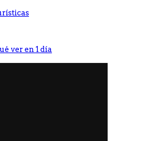
rísticas
ué ver en 1 día