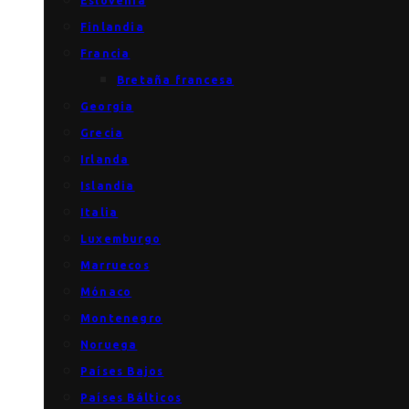
Eslovenia
Finlandia
Francia
Bretaña francesa
Georgia
Grecia
Irlanda
Islandia
Italia
Luxemburgo
Marruecos
Mónaco
Montenegro
Noruega
Países Bajos
Países Bálticos