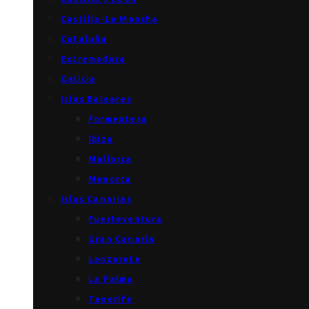
Castilla-La Mancha
Cataluña
Extremadura
Galicia
Islas Baleares
Formentera
Ibiza
Mallorca
Menorca
Islas Canarias
Fuerteventura
Gran Canaria
Lanzarote
La Palma
Tenerife