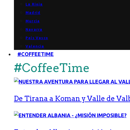
La Rioja
Madrid
Murcia
Navarra
País Vasco
Valencia
#COFFEETIME
#CoffeeTime
De Tirana a Koman y Valle de Val