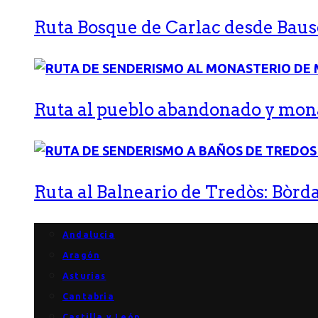
Ruta Bosque de Carlac desde Bause
Ruta al pueblo abandonado y monas
Ruta al Balneario de Tredòs: Bòrda
Andalucía
Aragón
Asturias
Cantabria
Castilla y León