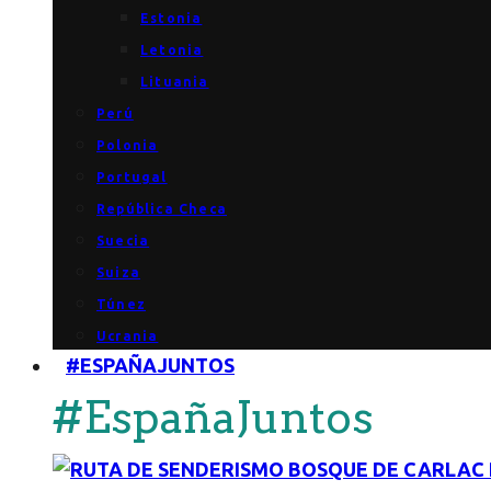
Estonia
Letonia
Lituania
Perú
Polonia
Portugal
República Checa
Suecia
Suiza
Túnez
Ucrania
#ESPAÑAJUNTOS
#EspañaJuntos