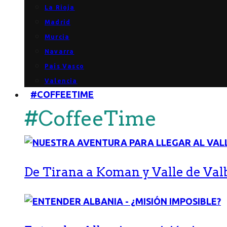
La Rioja
Madrid
Murcia
Navarra
País Vasco
Valencia
#COFFEETIME
#CoffeeTime
De Tirana a Koman y Valle de Val