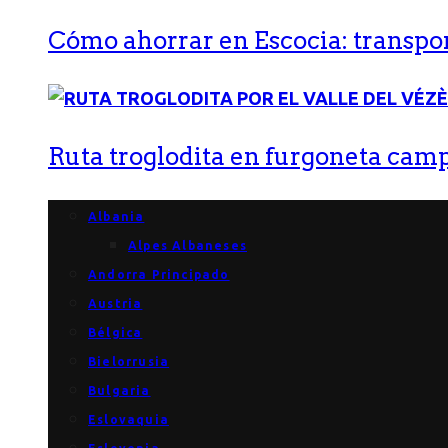
Cómo ahorrar en Escocia: transport
Ruta troglodita en furgoneta campe
Albania
Alpes Albaneses
Andorra Principado
Austria
Bélgica
Bielorrusia
Bulgaria
Eslovaquia