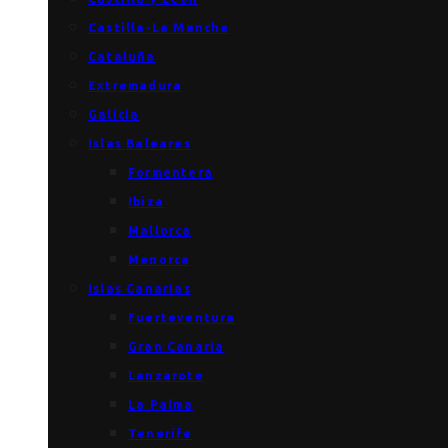
Castilla-La Mancha
Cataluña
Extremadura
Galicia
Islas Baleares
Formentera
Ibiza
Mallorca
Menorca
Islas Canarias
Fuerteventura
Gran Canaria
Lanzarote
La Palma
Tenerife