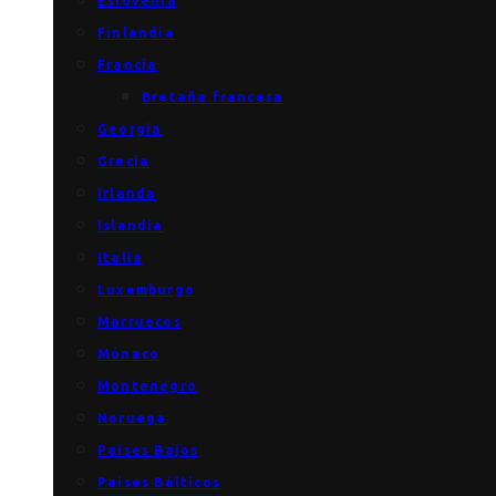
Eslovenia
Finlandia
Francia
Bretaña francesa
Georgia
Grecia
Irlanda
Islandia
Italia
Luxemburgo
Marruecos
Mónaco
Montenegro
Noruega
Países Bajos
Países Bálticos