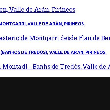
n, Valle de Arán, Pirineos
terio de Montgarri desde Plan de Bere
 Montadí – Banhs de Tredòs, Valle de A