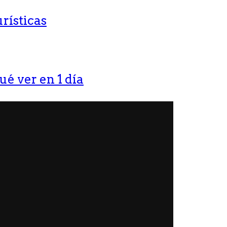
rísticas
ué ver en 1 día