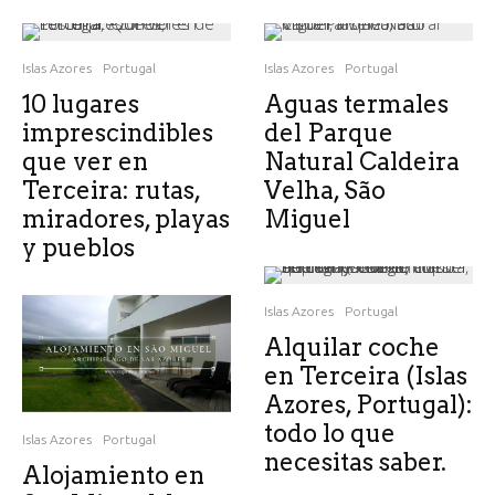
Islas Azores
Portugal
Islas Azores
Portugal
10 lugares
Aguas termales
imprescindibles
del Parque
que ver en
Natural Caldeira
Terceira: rutas,
Velha, São
miradores, playas
Miguel
y pueblos
Islas Azores
Portugal
Alquilar coche
en Terceira (Islas
Azores, Portugal):
todo lo que
Islas Azores
Portugal
necesitas saber.
Alojamiento en