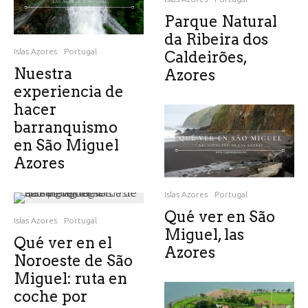
Parque Natural
da Ribeira dos
Islas Azores
Portugal
Caldeirões,
Nuestra
Azores
experiencia de
hacer
barranquismo
en São Miguel
Azores
Islas Azores
Portugal
Qué ver en São
Islas Azores
Portugal
Miguel, las
Qué ver en el
Azores
Noroeste de São
Miguel: ruta en
coche por