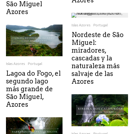
Azores
São Miguel
Azores
Islas Azores
Portugal
Nordeste de São
Miguel:
miradores,
cascadas y la
Islas Azores
Portugal
naturaleza más
Lagoa do Fogo, el
salvaje de las
segundo lago
Azores
más grande de
São Miguel,
Azores
Islas Azores
Portugal