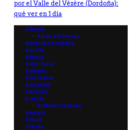
por el Valle del Vézère (Dordoña):
qué ver en 1 día
Albania
Alpes Albaneses
Andorra Principado
Austria
Bélgica
Bielorrusia
Bulgaria
Eslovaquia
Eslovenia
Finlandia
Francia
Bretaña francesa
Georgia
Grecia
Irlanda