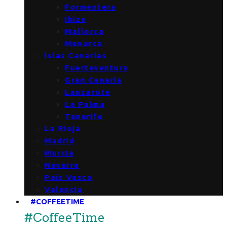
Formentera
Ibiza
Mallorca
Menorca
Islas Canarias
Fuerteventura
Gran Canaria
Lanzarote
La Palma
Tenerife
La Rioja
Madrid
Murcia
Navarra
País Vasco
Valencia
#COFFEETIME
#CoffeeTime