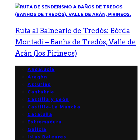
Ruta al Balneario de Tredòs: Bòrda
Montadí – Banhs de Tredòs, Valle de
Arán (los Pirineos)
Andalucía
Aragón
Asturias
Cantabria
Castilla y León
Castilla-La Mancha
Cataluña
Extremadura
Galicia
Islas Baleares