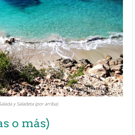
alada y Saladeta (por arriba).
ías o más)