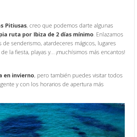
as Pitiusas
, creo que podemos darte algunas
ia ruta por Ibiza de 2 días mínimo
. Enlazamos
as de senderismo, atardeceres mágicos, lugares
 de la fiesta, playas y… ¡muchísimos más encantos!
a en invierno
, pero también puedes visitar todos
 gente y con los horarios de apertura más