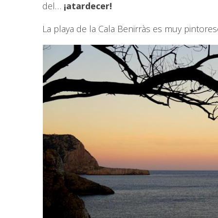
del…
¡atardecer!
La playa de la Cala Benirràs es muy pintoresc