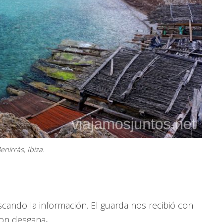
enirràs, Ibiza.
cando la información. El guarda nos recibió con
con desgana
.