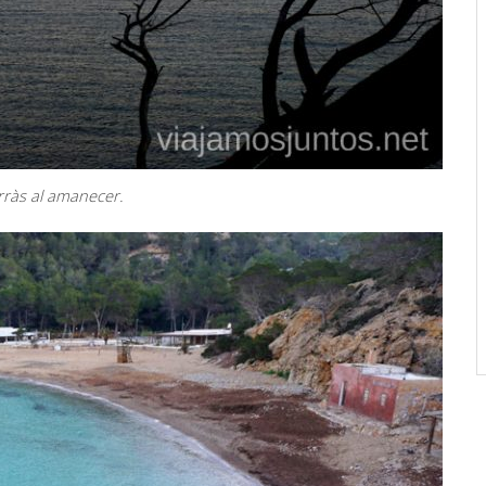
rràs al amanecer.