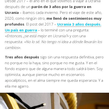
Desde 2017 – el año en el que volvimos a viajar a Ucrania
después de un
parón de 3 años por la guerra en
Ucrania
– íbamos cada invierno. Pero el viaje de este año,
2020, como ningún otro,
me llenó de sentimientos muy
profundos
. El post del 2017 –
Ucrania 3 años después.
Un país en guerra
– lo terminé con una pregunta:
«Entonces, ¿se está mejor en Ucrania?»
y con una
respuesta:
«No lo sé. No tengo ni idea a dónde llevarán los
cambios».
Tres años después
sigo sin una respuesta definitiva, pero
no porque no la haya, sino porque no me gusta. Y en el
fondo espero que de alguna manera todo saldrá bien. Soy
optimista; aunque piense mucho en escenarios
apocalípticos, en el alma siempre me queda esperanza. Y a
ella me agarro.