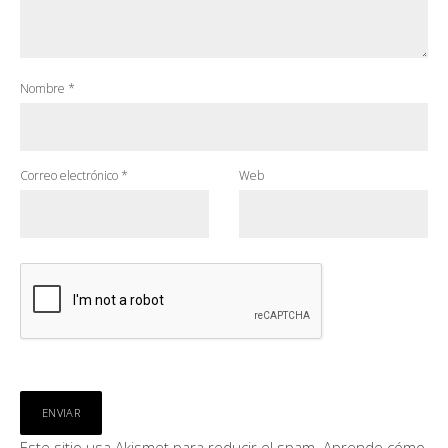
Nombre
*
Correo electrónico
*
Web
Este sitio usa Akismet para reducir el spam.
Aprende cómo