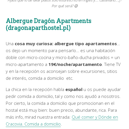
Fijaos que lo de lavar platos sólo está escrito en inglés y…. castellano… ¿?
Por qué será? 😉
Albergue Dragón Apartments
(dragonaparthostel.pl)
Una
cosa muy curiosa:
albergue tipo apartamentos
…
os dejo un momento para pensarlo… es una habitación
doble con micro-cocina y micro-baño-ducha privados = un
micro-apartamento a
19€/noche/apartamento
. Tiene TV
y en la recepción os aconsejan sobre excursiones, sitios
de interés, comida a domicilio etc.
La chica en la recepción habla
español
u os puede ayudar
pedir comida a domicilio, tal y como nos ayudó a nosotros.
Por cierto, la comida a domicilio que promocionan en el
hostal está muy bien: buen precio, abundante, rica. Para
más info, mirad nuestra entrada:
Qué comer y Dónde en
Cracovia. Comida a domicilio
.