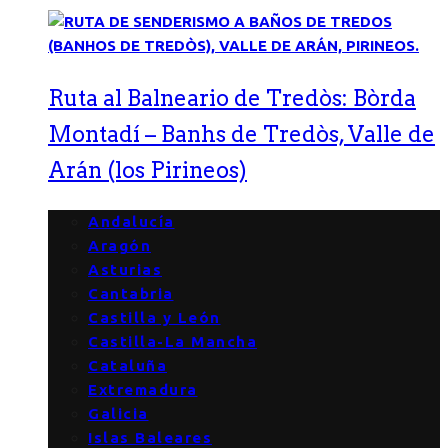
Ruta al Balneario de Tredòs: Bòrda
Montadí – Banhs de Tredòs, Valle de
Arán (los Pirineos)
Andalucía
Aragón
Asturias
Cantabria
Castilla y León
Castilla-La Mancha
Cataluña
Extremadura
Galicia
Islas Baleares