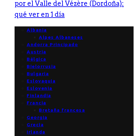
por el Valle del Vézère (Dordoña):
qué ver en 1 día
Albania
Alpes Albaneses
Andorra Principado
Austria
Bélgica
Bielorrusia
Bulgaria
Eslovaquia
Eslovenia
Finlandia
Francia
Bretaña francesa
Georgia
Grecia
Irlanda