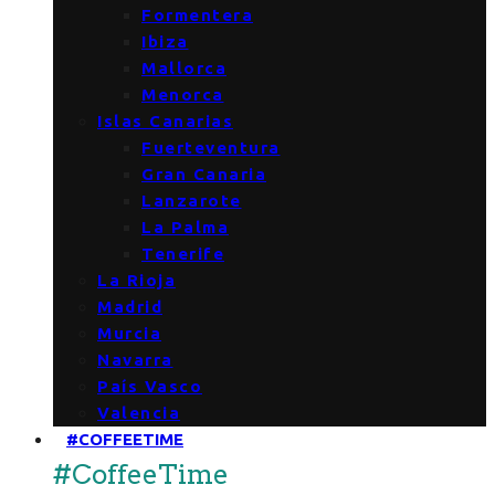
Formentera
Ibiza
Mallorca
Menorca
Islas Canarias
Fuerteventura
Gran Canaria
Lanzarote
La Palma
Tenerife
La Rioja
Madrid
Murcia
Navarra
País Vasco
Valencia
#COFFEETIME
#CoffeeTime