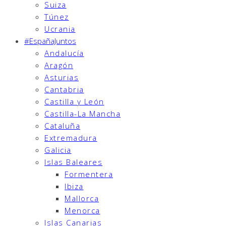
Suiza
Túnez
Ucrania
#EspañaJuntos
Andalucía
Aragón
Asturias
Cantabria
Castilla y León
Castilla-La Mancha
Cataluña
Extremadura
Galicia
Islas Baleares
Formentera
Ibiza
Mallorca
Menorca
Islas Canarias