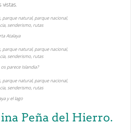
 vistas.
rta Atalaya
 os parece Islandia?
aya y el lago
na Peña del Hierro.