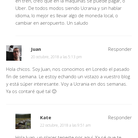
en tren, creo que en la maquinas se puede pagar, o
Uber. De todos modos siendo Ucrania y sin hablar
idioma, lo mejor es llevar algo de moneda local, o
cambiar en aeropuerto. Un saludo
Juan
Responder
20 octubre, 2018 a las 5:13 pm
Hola chicos. Soy Juan, nos conocimos en Loredo el pasado
fin de semana. Le estoy echando un vistazo a vuestro blog
y está súper interesante. Voy a Ucrania en dos semanas.
Ya os contaré qué tal 🙂
Kate
Responder
22 octubre, 2018 a las 9:51 am
Hola Juan, un placer tenerte por aquí. Ya sé que te