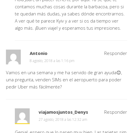
contamos muchas cosas durante la barbacoa, pero si
te quedan más dudas, ya sabes dónde encontrarnos.
A ver qué te parece Kyiv y a ver si os da tiempo ver
algo más. ¡Buen viaje! y esperamos tus impresiones.
Antonio
Responder
8 agosto, 2018 a las 1:16 pm
Vamos en una semana y me ha servido de gran ayuda😊,
una pregunta, venden SIMs en el aeropuerto para poder
pedir Uber más fácilmente?
viajamosjuntos_Denys
Responder
27 agosto, 2018 a las 12:32 am
Genial, espero que lo pasen muy bien. Las tarjetas sim