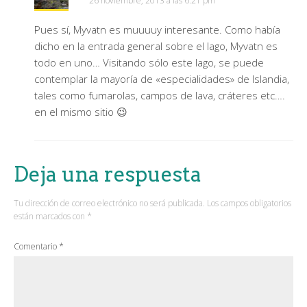
26 noviembre, 2013 a las 6:21 pm
Pues sí, Myvatn es muuuuy interesante. Como había
dicho en la entrada general sobre el lago, Myvatn es
todo en uno… Visitando sólo este lago, se puede
contemplar la mayoría de «especialidades» de Islandia,
tales como fumarolas, campos de lava, cráteres etc….
en el mismo sitio 😉
Deja una respuesta
Tu dirección de correo electrónico no será publicada.
Los campos obligatorios
están marcados con
*
Comentario
*