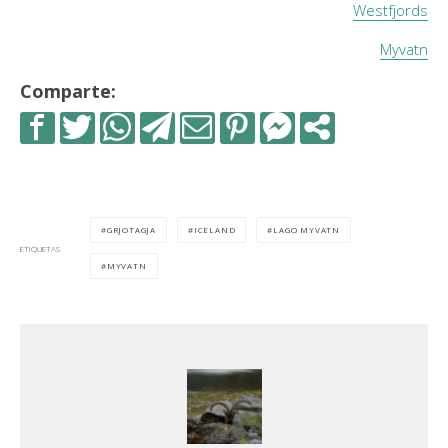
Westfjords
Myvatn
Comparte:
GRJOTAGJA
ICELAND
LAGO MYVATN
ETIQUETAS
MYVATN