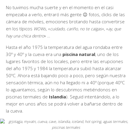
No tuvimos mucha suerte y en el momento en el casi
empezaba a verlo, entraró más gente 😉 fotos, clicks de las
cámara de móviles, emociones brotando hasta convertirse
en los típicos
WOWs
, «
cuidado, cariño, no te caigas
«, «
ay, que
hay una chica dentro
» …
Hasta el año 1975 la temperatura del agua rondaba entre
30º y 40º y la cueva era una
piscina natural
, uno de los
lugares favoritos de los locales, pero entre las erupciones
del año 1975 y 1984 la temperatura subió hasta alcanzar
50ºC. Ahora está bajando poco a poco, pero según nuestra
sensación térmica, aún no ha llegado ni a 40º (porque 40ºC
lo aguantamos, según lo descubrimos metiéndonos en
piscinas termales de
Islandia
). Seguid intentándolo, a lo
mejor en unos años se podrá volver a bañarse dentro de
la cueva.