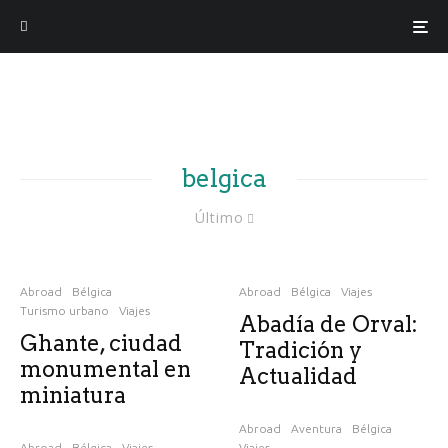
belgica
Último
Abroad
Bélgica
Abroad
Bélgica
Viajes
Turismo urbano
Viajes
Abadía de Orval:
Ghante, ciudad
Tradición y
monumental en
Actualidad
miniatura
Abroad
Aventura
Bélgica
Abroad
Bélgica
Viajes
Viajes