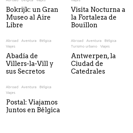
Bokrijk: un Gran
Visita Nocturna a
Museo al Aire
la Fortaleza de
Libre
Bouillon
Abroad
Aventura
Bélgica
Abroad
Aventura
Bélgica
Viajes
Turismo urbano
Viajes
Abadía de
Antwerpen, la
Villers-la-Vill y
Ciudad de
sus Secretos
Catedrales
Abroad
Aventura
Bélgica
Viajes
Postal: Viajamos
Juntos en Bélgica