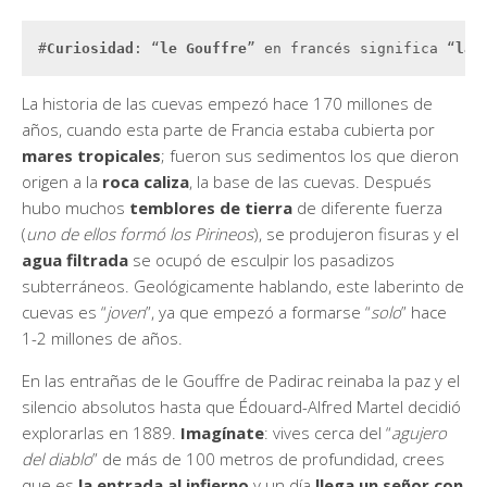
#
Curiosidad
: “
le Gouffre
” en francés significa “
la 
La historia de las cuevas empezó hace 170 millones de
años, cuando esta parte de Francia estaba cubierta por
mares tropicales
; fueron sus sedimentos los que dieron
origen a la
roca caliza
, la base de las cuevas. Después
hubo muchos
temblores de tierra
de diferente fuerza
(
uno de ellos formó los Pirineos
), se produjeron fisuras y el
agua filtrada
se ocupó de esculpir los pasadizos
subterráneos. Geológicamente hablando, este laberinto de
cuevas es “
joven
”, ya que empezó a formarse “
solo
” hace
1-2 millones de años.
En las entrañas de le Gouffre de Padirac reinaba la paz y el
silencio absolutos hasta que Édouard-Alfred Martel decidió
explorarlas en 1889.
Imagínate
: vives cerca del “
agujero
del diablo
” de más de 100 metros de profundidad, crees
que es
la entrada al infierno
y un día
llega un señor con