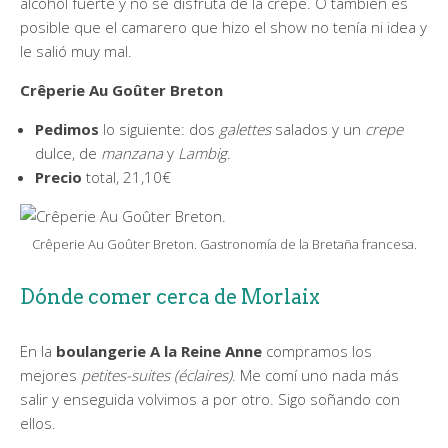
alcohol fuerte y no se disfruta de la crêpe. O también es
posible que el camarero que hizo el show no tenía ni idea y
le salió muy mal.
Crêperie Au Goûter Breton
Pedimos
lo siguiente: dos
galettes
salados y un
crepe
dulce, de
manzana
y
Lambig
.
Precio
total, 21,10€
Crêperie Au Goûter Breton. Gastronomía de la Bretaña francesa.
Dónde comer cerca de Morlaix
En la
boulangerie A la Reine Anne
compramos los
mejores
petites-suites (éclaires)
. Me comí uno nada más
salir y enseguida volvimos a por otro. Sigo soñando con
ellos.