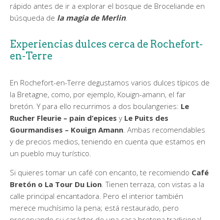
rápido antes de ir a explorar el bosque de Broceliande en
búsqueda de
la magia de Merlin
.
Experiencias dulces cerca de Rochefort-
en-Terre
En Rochefort-en-Terre degustamos varios dulces típicos de
la Bretagne, como, por ejemplo, Kouign-amann, el far
bretón. Y para ello recurrimos a dos boulangeries:
Le
Rucher Fleurie – pain d’epices
y
Le Puits des
Gourmandises – Kouign Amann
. Ambas recomendables
y de precios medios, teniendo en cuenta que estamos en
un pueblo muy turístico.
Si quieres tomar un café con encanto, te recomiendo
Café
Bretón o La Tour Du Lion
. Tienen terraza, con vistas a la
calle principal encantadora. Pero el interior también
merece muchísimo la pena; está restaurado, pero
preservando su carácter de una casa bretona tradicional.