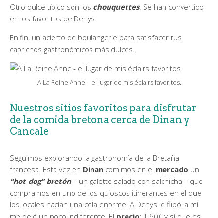
Otro dulce típico son los
chouquettes
. Se han convertido
en los favoritos de Denys.
En fin, un acierto de boulangerie para satisfacer tus
caprichos gastronómicos más dulces.
A La Reine Anne – el lugar de mis éclairs favoritos.
Nuestros sitios favoritos para disfrutar
de la comida bretona cerca de Dinan y
Cancale
Seguimos explorando la gastronomía de la Bretaña
francesa. Esta vez en
Dinan
comimos en el
mercado
un
“hot-dog” bretón
– un galette salado con salchicha – que
compramos en uno de los quioscos itinerantes en el que
los locales hacían una cola enorme. A Denys le flipó, a mí
me dejó un poco indiferente. El
precio
: 1,60€ y sí que es