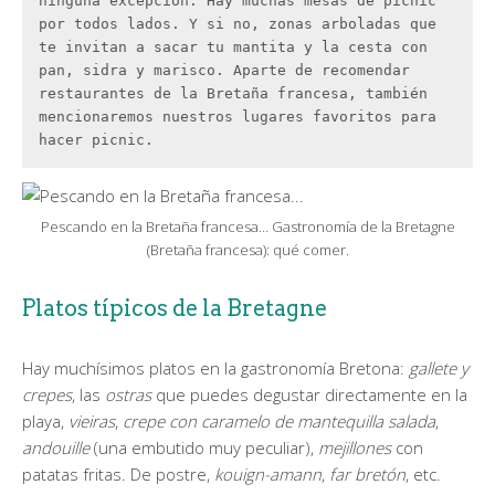
ninguna excepción. Hay muchas mesas de picnic 
por todos lados. Y si no, zonas arboladas que 
te invitan a sacar tu mantita y la cesta con 
pan, sidra y marisco. Aparte de recomendar 
restaurantes de la Bretaña francesa, también 
mencionaremos nuestros lugares favoritos para 
hacer picnic.
Pescando en la Bretaña francesa… Gastronomía de la Bretagne
(Bretaña francesa): qué comer.
Platos típicos de la Bretagne
Hay muchísimos platos en la gastronomía Bretona:
gallete y
crepes
, las
ostras
que puedes degustar directamente en la
playa,
vieiras
,
crepe con caramelo de mantequilla salada
,
andouille
(una embutido muy peculiar),
mejillones
con
patatas fritas. De postre,
kouign-amann
,
far bretón
, etc.