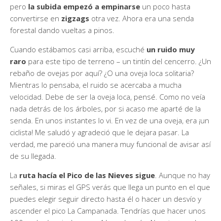
pero
la subida empezó a empinarse
un poco hasta
convertirse en
zigzags
otra vez. Ahora era una senda
forestal dando vueltas a pinos.
Cuando estábamos casi arriba, escuché
un ruido muy
raro
para este tipo de terreno – un tintín del cencerro. ¿Un
rebaño de ovejas por aquí? ¿O una oveja loca solitaria?
Mientras lo pensaba, el ruido se acercaba a mucha
velocidad. Debe de ser la oveja loca, pensé. Como no veía
nada detrás de los árboles, por si acaso me aparté de la
senda. En unos instantes lo vi. En vez de una oveja, era ¡un
ciclista! Me saludó y agradeció que le dejara pasar. La
verdad, me pareció una manera muy funcional de avisar así
de su llegada.
La
ruta hacía el Pico de las Nieves sigue
. Aunque no hay
señales, si miras el GPS verás que llega un punto en el que
puedes elegir seguir directo hasta él o hacer un desvío y
ascender el pico La Campanada. Tendrías que hacer unos