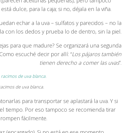
 (parecen aceitunas pequeñas), pero tampoco
si está dulce, para la caja; si no, déjala en la viña.
edan echar a la uva – sulfatos y parecidos – no la
la con los dedos y prueba lo de dentro, sin la piel.
ejas para que madure? Se organizará una segunda
Como escuché decir por allí: “
Los pájaros también
tienen derecho a comer las uvas
”.
acimos de uva blanca.
tonarlas para transportar se aplastará la uva. Y si
el tiempo. Por eso tampoco se recomienda tirar
 rompen fácilmente.
ataz (encargado). Si no está en ese momento,