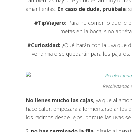
También las hay que ya no están muy duras
amarillentas.
En caso de duda, pruébala
: 
#TipViajero:
Para no comer lo que le pu
metas en la boca, sino apriéta
#Curiosidad:
¿Qué harán con la uva que d
vendimia o se quedarán para los pájaros. 
Recolectando r
No llenes mucho las cajas
, ya que al amon
hace calor, empezará a fermentarse antes d
los racimos desde lejos, porque las uvas se
Si
no has terminado la fila
, díselo al cap