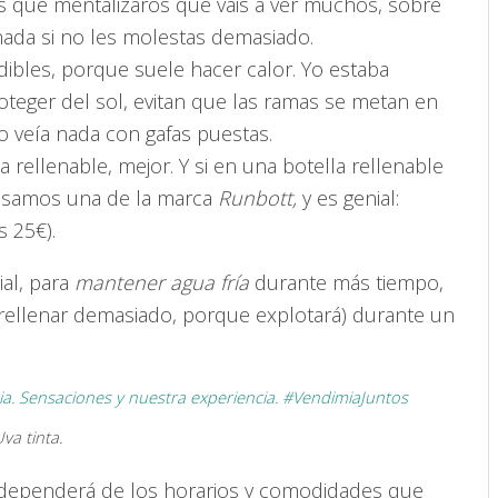
s que mentalizaros que vais a ver muchos, sobre
ada si no les molestas demasiado.
ibles, porque suele hacer calor. Yo estaba
teger del sol, evitan que las ramas se metan en
o veía nada con gafas puestas.
a rellenable, mejor. Y si en una botella rellenable
 usamos una de la marca
Runbott,
y es genial:
 25€).
ial, para
mantener agua fría
durante más tiempo,
n rellenar demasiado, porque explotará) durante un
va tinta.
ependerá de los horarios y comodidades que