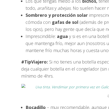
Los que tengáis miedo a los
bichos,
tenéi
todo,
arañitas
y
abejas.
No suelen hacer n
Sombrero y protección solar
imprescind
cómoda con
gafas de sol
(además de pro
los ojos), pero hay gente que decía que n
Imprescindible:
agua
y si es en una botell
que mantenga frío, mejor aun (nosotros
mantiene frío muchas horas y cuesta unos
#TipViajero:
Si no tienes una botella espec
deja cualquier botella en el congelador (si
mínimo de 4hrs.
U
Bocadillo
– muy recomendable, aunque d