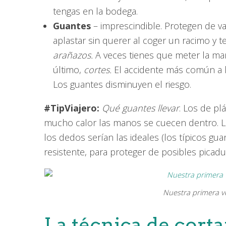
tengas en la bodega.
Guantes
– imprescindible. Protegen de va
aplastar sin querer al coger un racimo y
arañazos.
A veces tienes que meter la man
último,
cortes.
El accidente más común a la
Los guantes disminuyen el riesgo.
#TipViajero:
Qué guantes llevar
. Los de pl
mucho calor las manos se cuecen dentro. L
los dedos serían las ideales (los típicos guant
resistente, para proteger de posibles picadu
Nuestra primera ve
La técnica de corta