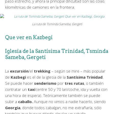
paso estrecho, y ahora la principal dificultad son las colas
kilométricas de camiones en la frontera.
La ruta de Tsminda Sameba, Gergeti
Que ver en Kazbegi
Iglesia de la Santísima Trinidad, Tsminda
Sameba, Gergeti
La
excursión
/el
trekking
– según se mire – más popular
de
Kazbegi
es el de
la iglesia de la
Santísima Trinidad
.
Se puede hacer
senderismo
por
tres rutas
, o también
contratar un
taxi
(entre 50 y 70 lari/coche, ida y vuelta con
una hora de espera). Teóricamente también se puede
subir a
caballo.
Aunque no vimos a nadie hacerlo, siendo
Georgia
, donde todos cabalgan, no me extrañaría, sólo
tendríais que buscar dónde alquilar un caballo.