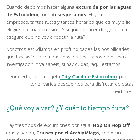
Cuando decidimos hacer alguna
excursión por las aguas
de Estocolmo,
nos
desesperamos
. Hay tantas
empresas, tantas rutas y tantos horarios que es muy difícil
elegir solo una excursión. Y si quiero hacer dos, ¿cómo me
aseguro que no voy a repetir la ruta?
Nosotros estudiamos en profundidades las posibilidades
que hay, así que compartimos los resultados de nuestra
investigación. Y ya sabéis, si hay dudas, ¡aquí estamos!
Por cierto, con la tarjeta
City Card de Estocolmo
, podéis
tener varios descuentos para disfrutar de estas
actividades.
¿Qué voy a ver? ¿Y cuánto tiempo dura?
Hay tres tipos de excursiones por agua:
Hop On Hop Off
(bus y barco),
Cruises por el Archipiélago,
con o sin
comida/cena a bordo, y
Sightseeing by boat
(excursiones