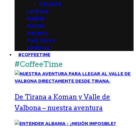
Tenerife
La Rioja
Madrid
Murcia
Navarra
País Vasco
Valencia
#COFFEETIME
#CoffeeTime
De Tirana a Koman y Valle de
Valbona – nuestra aventura