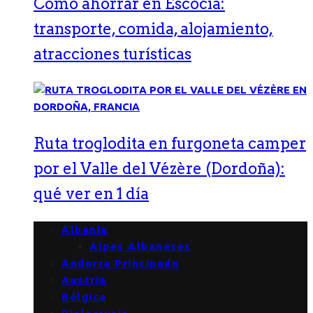
Cómo ahorrar en Escocia:
transporte, comida, alojamiento,
atracciones turísticas
Ruta troglodita en furgoneta camper
por el Valle del Vézère (Dordoña):
qué ver en 1 día
Albania
Alpes Albaneses
Andorra Principado
Austria
Bélgica