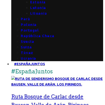
Estonia
Letonia
Lituania
Perú
Polonia
Portugal
República Checa
Suecia
Suiza
Túnez
Ucrania
#ESPAÑAJUNTOS
#EspañaJuntos
Ruta Bosque de Carlac desde