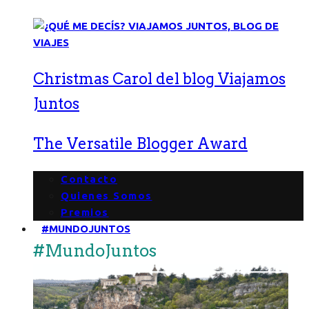
Christmas Carol del blog Viajamos
Juntos
The Versatile Blogger Award
Contacto
Quienes Somos
Premios
#MUNDOJUNTOS
#MundoJuntos