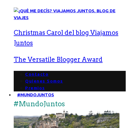
Christmas Carol del blog Viajamos
Juntos
The Versatile Blogger Award
Contacto
Quienes Somos
Premios
#MUNDOJUNTOS
#MundoJuntos