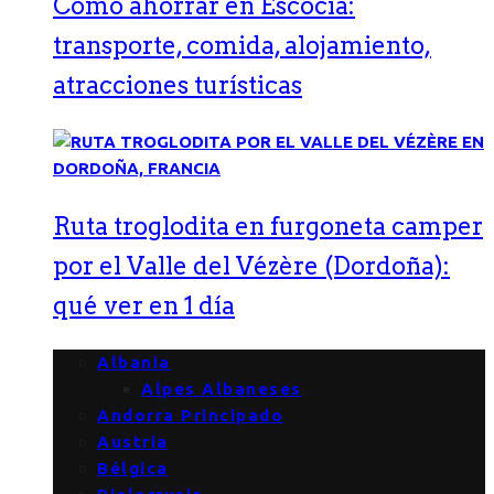
Cómo ahorrar en Escocia:
transporte, comida, alojamiento,
atracciones turísticas
Ruta troglodita en furgoneta camper
por el Valle del Vézère (Dordoña):
qué ver en 1 día
Albania
Alpes Albaneses
Andorra Principado
Austria
Bélgica