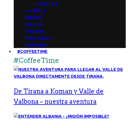
Tenerife
La Rioja
Madrid
Murcia
Navarra
País Vasco
Valencia
#COFFEETIME
#CoffeeTime
De Tirana a Koman y Valle de
Valbona – nuestra aventura