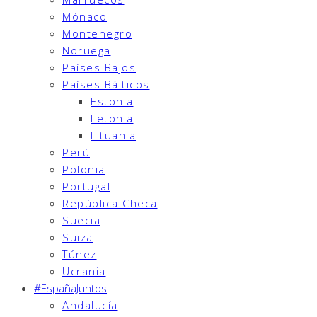
Mónaco
Montenegro
Noruega
Países Bajos
Países Bálticos
Estonia
Letonia
Lituania
Perú
Polonia
Portugal
República Checa
Suecia
Suiza
Túnez
Ucrania
#EspañaJuntos
Andalucía