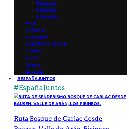
Estonia
Letonia
Lituania
Perú
Polonia
Portugal
República Checa
Suecia
Suiza
Túnez
Ucrania
#ESPAÑAJUNTOS
#EspañaJuntos
Ruta Bosque de Carlac desde