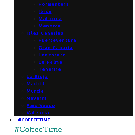
Formentera
Ibiza
Mallorca
Menorca
Islas Canarias
Fuerteventura
Gran Canaria
Lanzarote
La Palma
Tenerife
La Rioja
Madrid
Murcia
Navarra
País Vasco
Valencia
#COFFEETIME
#CoffeeTime