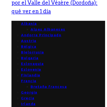
por el Valle del Vézère (Dordoña):
qué ver en 1 día
Albania
Alpes Albaneses
Andorra Principado
Austria
Bélgica
Bielorrusia
Bulgaria
Eslovaquia
Eslovenia
Finlandia
Francia
Bretaña francesa
Georgia
Grecia
Irlanda