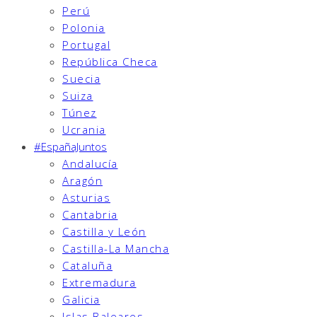
Perú
Polonia
Portugal
República Checa
Suecia
Suiza
Túnez
Ucrania
#EspañaJuntos
Andalucía
Aragón
Asturias
Cantabria
Castilla y León
Castilla-La Mancha
Cataluña
Extremadura
Galicia
Islas Baleares