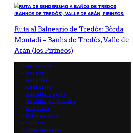
Ruta al Balneario de Tredòs: Bòrda
Montadí – Banhs de Tredòs, Valle de
Arán (los Pirineos)
Andalucía
Aragón
Asturias
Cantabria
Castilla y León
Castilla-La Mancha
Cataluña
Extremadura
Galicia
Islas Baleares