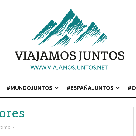
#MUNDOJUNTOS
#ESPAÑAJUNTOS
#C
lores
ltimo