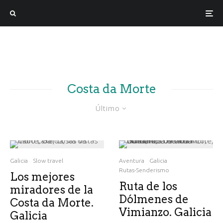
Costa da Morte
Último
Galicia
Slow travel
Aventura
Galicia
Rutas-Senderismo
Los mejores
Ruta de los
miradores de la
Dólmenes de
Costa da Morte.
Vimianzo. Galicia
Galicia