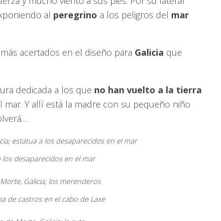
rza y mucho viento a sus pies. Por su lateral
exponiendo al
peregrino
a los peligros del
mar
 más acertados en el diseño para
Galicia
que
ltura dedicada a los que
no han vuelto a la tierra
 mar. Y allí está la madre con su pequeño niño
olverá…
 los desaparecidos en el mar
 de castros en el cabo de Laxe