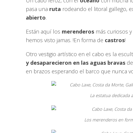
Un cabo feroz, con el
océano
con mucha fue
pasa una
ruta
rodeando el litoral gallego, 
abierto
.
Están aquí los
merenderos
más curiosos y
hemos visto jamas. !En forma de
castros
!
Otro vestigio artístico en el cabo es la escu
y desaparecieron en las aguas bravas
del
en brazos esperando el barco que nunca v
La estatua dedicada a
Los merenderos en forma