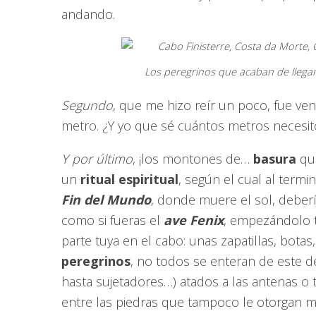
andando.
Los peregrinos que acaban de llegar
Segundo
, que me hizo reír un poco, fue ven
metro. ¿Y yo que sé cuántos metros necesi
Y por último
, ¡los montones de…
basura
que
un
ritual espiritual
, según el cual al termi
Fin del Mundo
, donde muere el sol, deberí
como si fueras el
ave Fenix
, empezándolo 
parte tuya en el cabo: unas zapatillas, bota
peregrinos
, no todos se enteran de este d
hasta sujetadores…) atados a las antenas o 
entre las piedras que tampoco le otorgan m