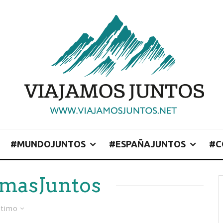
#MUNDOJUNTOS
#ESPAÑAJUNTOS
#C
tmasJuntos
ltimo