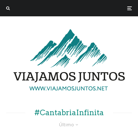
#CantabriaInfinita
Último