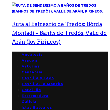
Ruta al Balneario de Tredòs: Bòrda
Montadí – Banhs de Tredòs, Valle de
Arán (los Pirineos)
Andalucía
Aragón
Asturias
Cantabria
Castilla y León
Castilla-La Mancha
Cataluña
Extremadura
Galicia
Islas Baleares