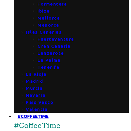
Formentera
Ibiza
Mallorca
Menorca
Islas Canarias
Fuerteventura
Gran Canaria
Lanzarote
La Palma
Tenerife
La Rioja
Madrid
Murcia
Navarra
País Vasco
Valencia
#COFFEETIME
#CoffeeTime