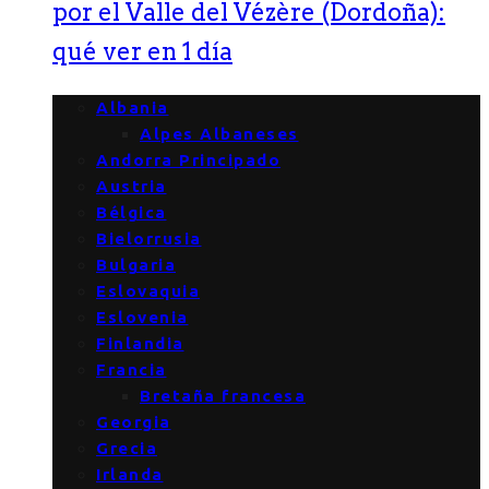
por el Valle del Vézère (Dordoña):
qué ver en 1 día
Albania
Alpes Albaneses
Andorra Principado
Austria
Bélgica
Bielorrusia
Bulgaria
Eslovaquia
Eslovenia
Finlandia
Francia
Bretaña francesa
Georgia
Grecia
Irlanda