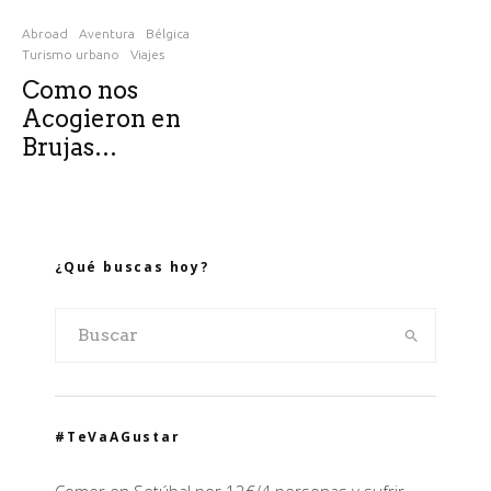
Abroad
Aventura
Bélgica
Turismo urbano
Viajes
Como nos
Acogieron en
Brujas…
¿Qué buscas hoy?
#TeVaAGustar