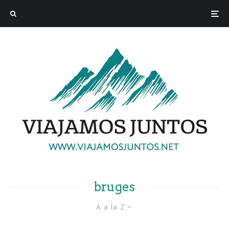
bruges
A a la Z