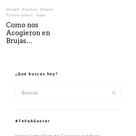
Abroad
Aventura
Bélgica
Turismo urbano
Viajes
Como nos
Acogieron en
Brujas…
¿Qué buscas hoy?
#TeVaAGustar