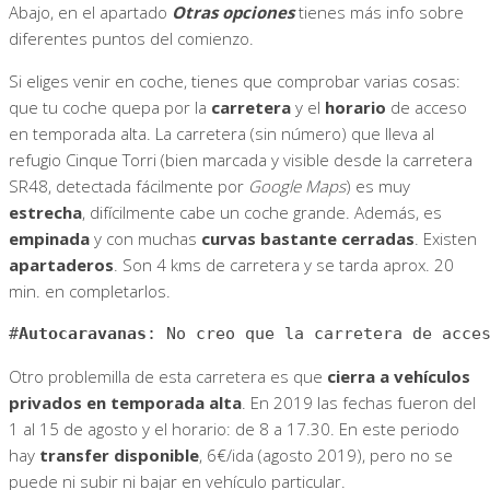
Abajo, en el apartado
Otras opciones
tienes más info sobre
diferentes puntos del comienzo.
Si eliges venir en coche, tienes que comprobar varias cosas:
que tu coche quepa por la
carretera
y el
horario
de acceso
en temporada alta. La carretera (sin número) que lleva al
refugio Cinque Torri (bien marcada y visible desde la carretera
SR48, detectada fácilmente por
Google Maps
) es muy
estrecha
, difícilmente cabe un coche grande. Además, es
empinada
y con muchas
curvas bastante cerradas
. Existen
apartaderos
. Son 4 kms de carretera y se tarda aprox. 20
min. en completarlos.
#
Autocaravanas
: No creo que la carretera de acce
Otro problemilla de esta carretera es que
cierra a vehículos
privados en temporada alta
. En 2019 las fechas fueron del
1 al 15 de agosto y el horario: de 8 a 17.30. En este periodo
hay
transfer disponible
, 6€/ida (agosto 2019), pero no se
puede ni subir ni bajar en vehículo particular.