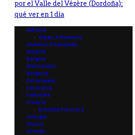
por el Valle del Vézère (Dordoña):
qué ver en 1 día
Albania
Alpes Albaneses
Andorra Principado
Austria
Bélgica
Bielorrusia
Bulgaria
Eslovaquia
Eslovenia
Finlandia
Francia
Bretaña francesa
Georgia
Grecia
Irlanda