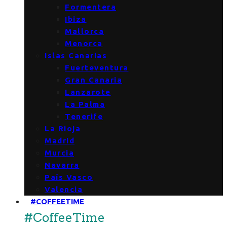
Formentera
Ibiza
Mallorca
Menorca
Islas Canarias
Fuerteventura
Gran Canaria
Lanzarote
La Palma
Tenerife
La Rioja
Madrid
Murcia
Navarra
País Vasco
Valencia
#COFFEETIME
#CoffeeTime