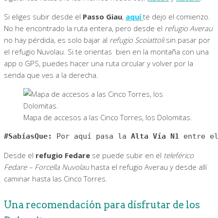
Si eliges subir desde el
Passo Giau
,
aquí
te dejo el comienzo.
No he encontrado la ruta entera, pero desde el
refugio Averau
no hay pérdida, es solo bajar al
refugio Scoiattoli
sin pasar por
el refugio Nuvolau. Si te orientas bien en la montaña con una
app o GPS, puedes hacer una ruta circular y volver por la
senda que ves a la derecha.
Mapa de accesos a las Cinco Torres, los Dolomitas.
#SabíasQue:
 Por aquí pasa la 
Alta Vía N1 
entre e
Desde el
refugio Fedare
se puede subir en el
teleférico
Fedare – Forcella Nuvolau
hasta el refugio Averau y desde allí
caminar hasta las Cinco Torres.
Una recomendación para disfrutar de los