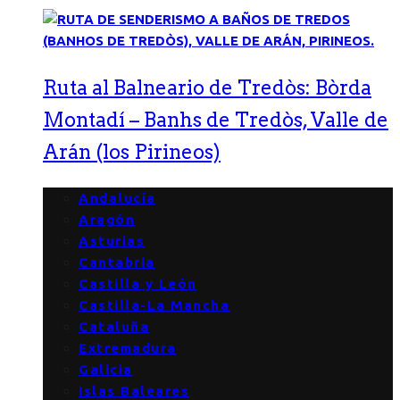
Ruta al Balneario de Tredòs: Bòrda
Montadí – Banhs de Tredòs, Valle de
Arán (los Pirineos)
Andalucía
Aragón
Asturias
Cantabria
Castilla y León
Castilla-La Mancha
Cataluña
Extremadura
Galicia
Islas Baleares