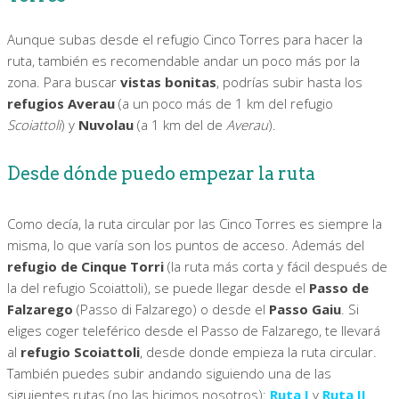
Aunque subas desde el refugio Cinco Torres para hacer la
ruta, también es recomendable andar un poco más por la
zona. Para buscar
vistas bonitas
, podrías subir hasta los
refugios Averau
(a un poco más de 1 km del refugio
Scoiattoli
) y
Nuvolau
(a 1 km del de
Averau
).
Desde dónde puedo empezar la ruta
Como decía, la ruta circular por las Cinco Torres es siempre la
misma, lo que varía son los puntos de acceso. Además del
refugio de Cinque Torri
(la ruta más corta y fácil después de
la del refugio Scoiattoli), se puede llegar desde el
Passo de
Falzarego
(Passo di Falzarego) o desde el
Passo Gaiu
. Si
eliges coger teleférico desde el Passo de Falzarego, te llevará
al
refugio Scoiattoli
, desde donde empieza la ruta circular.
También puedes subir andando siguiendo una de las
siguientes rutas (no las hicimos nosotros):
Ruta I
y
Ruta II
.