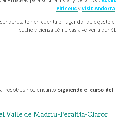
s alternativas para subir al Estany de la Nou:
Rutes
Pirineus
y
Visit Andorra
.
enderos, ten en cuenta el lugar dónde dejaste el
coche y piensa cómo vas a volver a por él.
e a nosotros nos encantó:
siguiendo el curso del
l Valle de Madriu-Perafita-Claror –