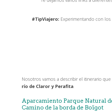
Te dejamos varios links a diferente
#TipViajero:
Experimentando con los s
Nosotros vamos a describir el itinerario qu
río de Claror y Perafita
.
Aparcamiento Parque Natural de
Camino de la borda de Boïgot