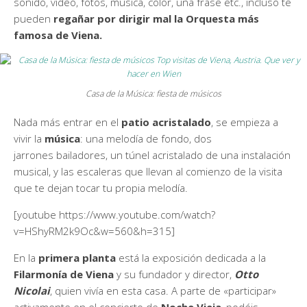
sonido, vídeo, fotos, música, color, una frase etc., incluso te
pueden
regañar por dirigir mal la Orquesta más
famosa de Viena.
Casa de la Música: fiesta de músicos
Nada más entrar en el
patio acristalado
, se empieza a
vivir la
música
: una melodía de fondo, dos
jarrones bailadores, un túnel acristalado de una instalación
musical, y las escaleras que llevan al comienzo de la visita
que te dejan tocar tu propia melodía.
[youtube https://www.youtube.com/watch?
v=HShyRM2k9Oc&w=560&h=315]
En la
primera planta
está la exposición dedicada a la
Filarmonía de Viena
y su fundador y director,
Otto
Nicolai
, quien vivía en esta casa. A parte de «participar»
activamente en el concierto de
Noche Vieja
, podéis