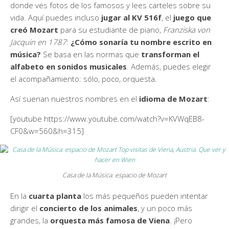
donde ves fotos de los famosos y lees carteles sobre su
vida. Aquí puedes incluso
jugar al KV 516f
, el
juego que
creó Mozart
para su estudiante de piano,
Franziska von
Jacquin en 1787
:
¿Cómo sonaría tu nombre escrito en
música?
Se basa en las normas que
transforman el
alfabeto en sonidos musicales
. Además, puedes elegir
el acompañamiento: sólo, poco, orquesta.
Así suenan nuestros nombres en el
idioma de Mozart
:
[youtube https://www.youtube.com/watch?v=KVWqEB8-
CF0&w=560&h=315]
Casa de la Música: espacio de Mozart
En la
cuarta planta
los más pequeños pueden intentar
dirigir el
concierto de los animales
, y un poco más
grandes, la
orquesta más famosa de Viena
. ¡Pero