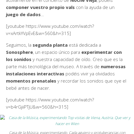
componer vuestro propio vals
con la ayuda de un
juego de dados
…
[youtube https://www.youtube.com/watch?
v=xArtkYVpEvE&w=560&h=315]
Seguimos, la
segunda planta
está dedicada a
Sonosphere
, un espacio único para
experimentar con
los sonidos
y nuestra capacidad de oído. Creo que es la
parte más tecnológica del museo. A través de
numerosas
instalaciones interactivas
podéis vivir ya olvidados
momentos prenatales
y recordar los sonidos que oye el
bebé antes de nacer.
[youtube https://www.youtube.com/watch?
v=b4rGjiiPTjU&w=560&h=315]
Casa de la Música, experimentando. Cada agujero y protuberancias con