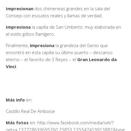
Impresionan
dos chimeneas grandes en la sala del
Consejo con escudos reales y llamas de verdad.
Impresiona
la capilla de San Umberto: muy elaborada en
el estilo gótico flamígero.
Finalmente,
impresiona
la grandeza del Genio que
encontró en esta capilla su último puerto – descanso
eterno – el favorito de 3 Reyes – el
Gran Leonardo da
Vinci
.
Más info
en:
Castillo Real De Amboise
Más fotos
en: http://www.facebook.com/media/set/?
set=a.137728639695760.25853.135547419913882&type