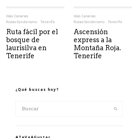
Islas Canarias
Islas Canarias
Rutas-Senderismo
Tenerife
Rutas-Senderismo
Tenerife
Ruta fácil por el
Ascensión
bosque de
express a la
laurisilva en
Montaña Roja.
Tenerife
Tenerife
¿Qué buscas hoy?
#TeVaAGustar