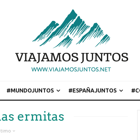
#MUNDOJUNTOS
#ESPAÑAJUNTOS
#C
las ermitas
ltimo