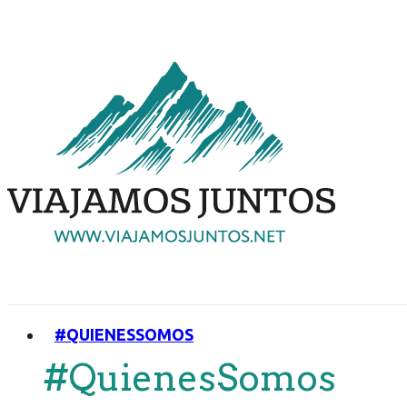
#QUIENESSOMOS
#QuienesSomos