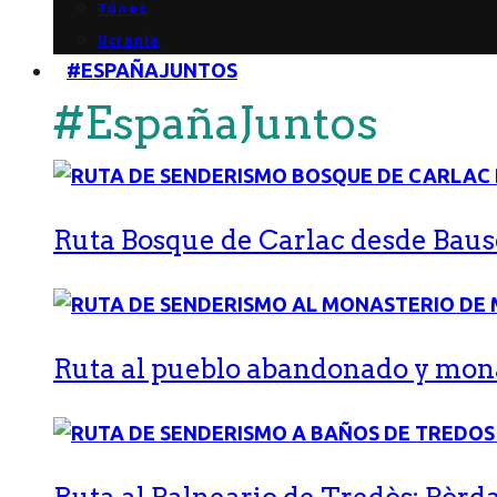
Túnez
Ucrania
#ESPAÑAJUNTOS
#EspañaJuntos
Ruta Bosque de Carlac desde Bause
Ruta al pueblo abandonado y monas