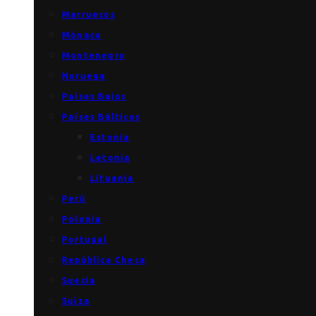
Marruecos
Mónaco
Montenegro
Noruega
Países Bajos
Países Bálticos
Estonia
Letonia
Lituania
Perú
Polonia
Portugal
República Checa
Suecia
Suiza