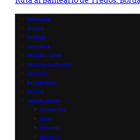
Ruta al Balneario de Tredòs: Bòrda
Andalucía
Aragón
Asturias
Cantabria
Castilla y León
Castilla-La Mancha
Cataluña
Extremadura
Galicia
Islas Baleares
Formentera
Ibiza
Mallorca
Menorca