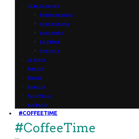
Islas Canarias
Fuerteventura
Gran Canaria
Lanzarote
La Palma
Tenerife
La Rioja
Madrid
Murcia
Navarra
País Vasco
Valencia
#COFFEETIME
#CoffeeTime