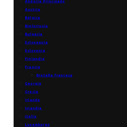
Andorra Principado
Austria
Bélgica
Bielorrusia
Bulgaria
Eslovaquia
Eslovenia
Finlandia
Francia
Bretaña francesa
Georgia
Grecia
Irlanda
Islandia
Italia
Luxemburgo