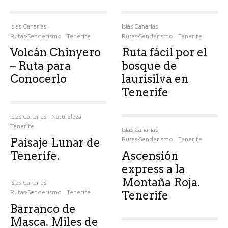
Islas Canarias
Islas Canarias
Rutas-Senderismo
Tenerife
Rutas-Senderismo
Tenerife
Volcán Chinyero
Ruta fácil por el
– Ruta para
bosque de
Conocerlo
laurisilva en
Tenerife
Islas Canarias
Naturaleza
Tenerife
Islas Canarias
Paisaje Lunar de
Rutas-Senderismo
Tenerife
Tenerife.
Ascensión
express a la
Montaña Roja.
Islas Canarias
Rutas-Senderismo
Tenerife
Tenerife
Barranco de
Masca. Miles de