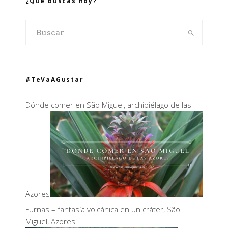
¿Qué buscas hoy?
#TeVaAGustar
Dónde comer en São Miguel, archipiélago de las
Azores
Furnas – fantasía volcánica en un cráter, São
Miguel, Azores